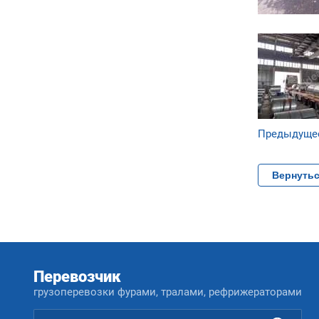
Предыдуще
Вернутьс
Перевозчик
грузоперевозки фурами, тралами, рефрижераторами