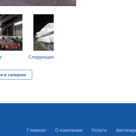
е
Следующее
я в галерею
Главная
О компании
Услуги
Автопар