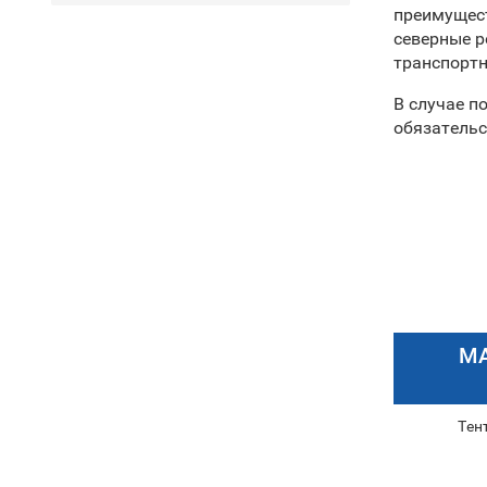
преимущест
северные р
транспорт
В случае п
обязательс
М
Тен