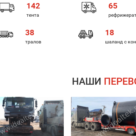
142
65
тента
рефрижера
38
18
тралов
шаланд с ко
НАШИ
ПЕРЕВ