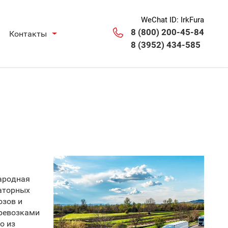
WeChat ID: IrkFura
8 (800) 200-45-84
Контакты
8 (3952) 434-585
ародная
раторных
озов и
еревозками
о из