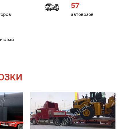
57
торов
автовозов
никами
ОЗКИ