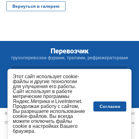
Вернуться в галерею
Перевозчик
грузоперевозки фурами, тралами, рефрижераторами
Этот сайт использует cookie-
файлы и другие технологии
для улучшения его работы.
8 (800) 200-45-84
Сайт использует в работе
8 (3952) 434-585
метрические программы
Яндекс.Метрика и LiveInternet.
Продолжая работу с сайтом,
Согласен
Вы разрешаете использование
Этот сайт использует файлы cookie и метаданные. Сайт использует
cookie-файлов. Вы всегда
метрические программы Яндекс.Метрика и LiveInternet и др.
можете отключить файлы
Продолжая просматривать его, вы соглашаетесь на использование
cookie в настройках Вашего
нами файлов cookie и метаданных в соответствии с
Политикой
Copyright © 2020 - 2026
браузера.
конфиденциальности
.
Политика конфиденциальности