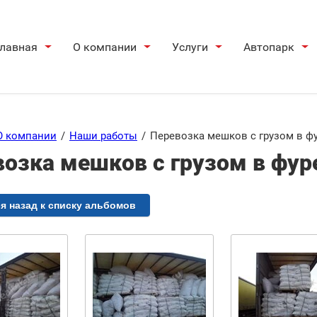
лавная
О компании
Услуги
Автопарк
О компании
/
Наши работы
/
Перевозка мешков c грузом в фур
озка мешков c грузом в фуре
я назад к списку альбомов